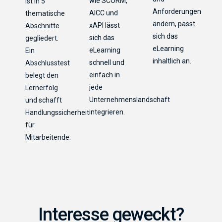
wie SCORM,
ist in 5
Anforderungen
AICC und
thematische
ändern, passt
xAPI lässt
Abschnitte
sich das
sich das
gegliedert.
eLearning
eLearning
Ein
inhaltlich an.
schnell und
Abschlusstest
einfach in
belegt den
jede
Lernerfolg
Unternehmenslandschaft
und schafft
integrieren.
Handlungssicherheit
für
Mitarbeitende.
Interesse geweckt?