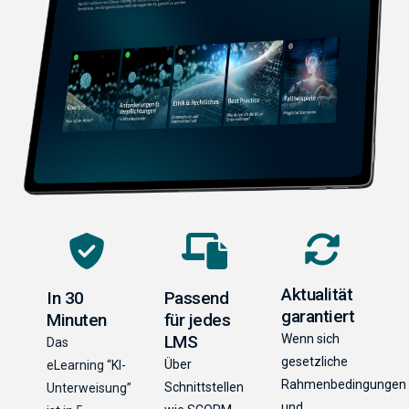
Aktualität
In 30
Passend
garantiert
Minuten
für jedes
LMS
Wenn sich
Das
gesetzliche
Über
eLearning “KI-
Rahmenbedingungen
Schnittstellen
Unterweisung”
und