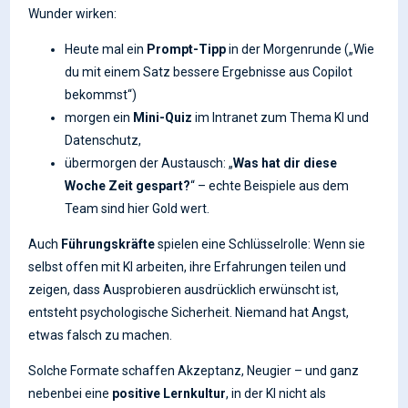
Wunder wirken:
Heute mal ein
Prompt-Tipp
in der Morgenrunde („Wie
du mit einem Satz bessere Ergebnisse aus Copilot
bekommst“)
morgen ein
Mini-Quiz
im Intranet zum Thema KI und
Datenschutz,
übermorgen der Austausch: „
Was hat dir diese
Woche Zeit gespart?
“ – echte Beispiele aus dem
Team sind hier Gold wert.
Auch
Führungskräfte
spielen eine Schlüsselrolle: Wenn sie
selbst offen mit KI arbeiten, ihre Erfahrungen teilen und
zeigen, dass Ausprobieren ausdrücklich erwünscht ist,
entsteht psychologische Sicherheit. Niemand hat Angst,
etwas falsch zu machen.
Solche Formate schaffen Akzeptanz, Neugier – und ganz
nebenbei eine
positive Lernkultur
, in der KI nicht als