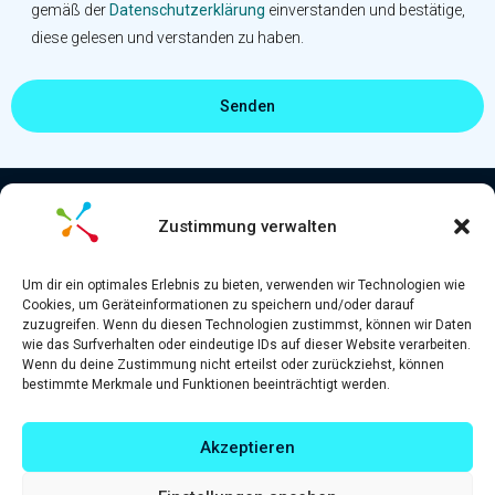
gemäß der
Datenschutzerklärung
einverstanden und bestätige,
diese gelesen und verstanden zu haben.
Zustimmung verwalten
Die
KI-Unterweisung
ist ein Produkt
der koviko GmbH.
Um dir ein optimales Erlebnis zu bieten, verwenden wir Technologien wie
Cookies, um Geräteinformationen zu speichern und/oder darauf
Alle Rechte vorbehalten.
zuzugreifen. Wenn du diesen Technologien zustimmst, können wir Daten
wie das Surfverhalten oder eindeutige IDs auf dieser Website verarbeiten.
Wenn du deine Zustimmung nicht erteilst oder zurückziehst, können
bestimmte Merkmale und Funktionen beeinträchtigt werden.
Sign Up
Impressum
Datenschutz
Barrierefreiheitserklärung
Fakten
Akzeptieren